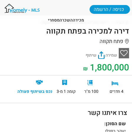
כניסה / הרשמה
מכירה
השכרה
מסחרי
דף הבית
דירות למכירה בפתח תקווה
פתח תקווה
דירה למכירה בפתח תקווה
פתח תקווה
שמירה
שיתוף
1,800,000
₪
4 חדרים
100 מ"ר
קומה 1 מ-3
נכס בשיתוף פעולה
צרו איתנו קשר
שם הסוכן:
יעקב בוזגלו