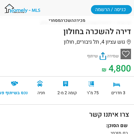
כניסה / הרשמה
מכירה
השכרה
מסחרי
דף הבית
דירות להשכרה בחולון
גוש עציון 4, חולון
דירה להשכרה בחולון
גוש עציון 4, תל גיבורים, חולון
שמירה
שיתוף
4,800
₪
3 חדרים
75 מ"ר
קומה 2 מ-2
חניה
נכס בשיתוף פע
צרו איתנו קשר
שם הסוכן:
רם מזרחי