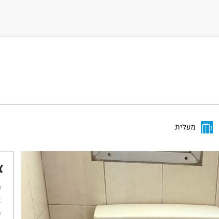
מעלית
צ
ש
א
מ