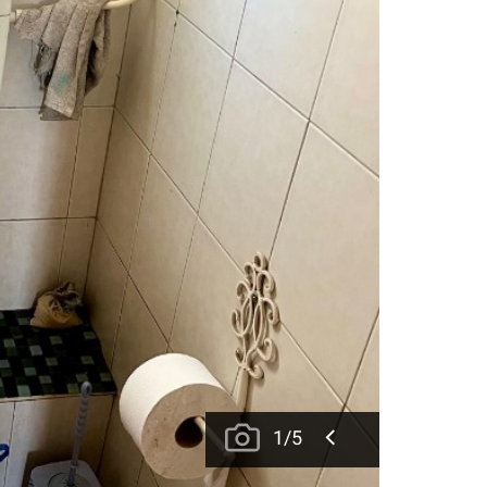
1
/
5