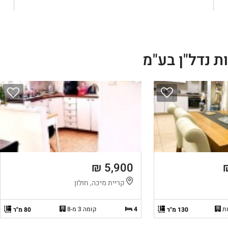
ת נדל"ן בע"מ
5,900 ₪
קריית מיכה, חולון
4
קומה 3 מ-8
130 מ"ר
80 מ"ר