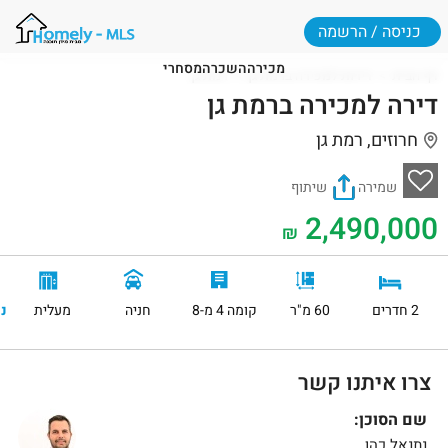
כניסה / הרשמה
מכירה
השכרה
מסחרי
דף הבית
דירות למכירה ברמת גן
רמת גן
דירה למכירה ברמת גן
חרוזים, רמת גן
שמירה
שיתוף
2,490,000
₪
2 חדרים
60 מ"ר
קומה 4 מ-8
חניה
מעלית
נ
צרו איתנו קשר
שם הסוכן:
נתנאל כהן