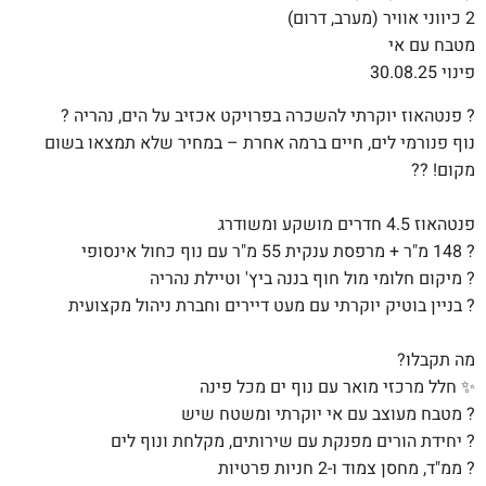
2 כיווני אוויר (מערב, דרום)
מטבח עם אי
פינוי 30.08.25
? פנטהאוז יוקרתי להשכרה בפרויקט אכזיב על הים, נהריה ?
נוף פנורמי לים, חיים ברמה אחרת – במחיר שלא תמצאו בשום
מקום! ??
פנטהאוז 4.5 חדרים מושקע ומשודרג
? 148 מ"ר + מרפסת ענקית 55 מ"ר עם נוף כחול אינסופי
? מיקום חלומי מול חוף בננה ביץ' וטיילת נהריה
? בניין בוטיק יוקרתי עם מעט דיירים וחברת ניהול מקצועית
מה תקבלו?
✨ חלל מרכזי מואר עם נוף ים מכל פינה
? מטבח מעוצב עם אי יוקרתי ומשטח שיש
?️ יחידת הורים מפנקת עם שירותים, מקלחת ונוף לים
?️ ממ"ד, מחסן צמוד ו-2 חניות פרטיות