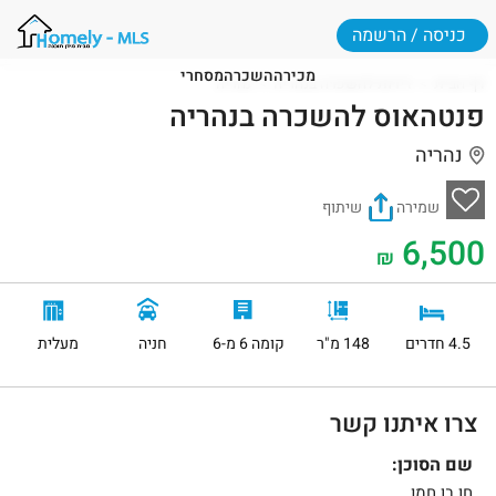
כניסה / הרשמה
מכירה
השכרה
מסחרי
דף הבית
דירות להשכרה בנהריה
נהריה
פנטהאוס להשכרה בנהריה
נהריה
שמירה
שיתוף
6,500
₪
4.5 חדרים
148 מ"ר
קומה 6 מ-6
חניה
מעלית
צרו איתנו קשר
שם הסוכן:
חן בן חמו