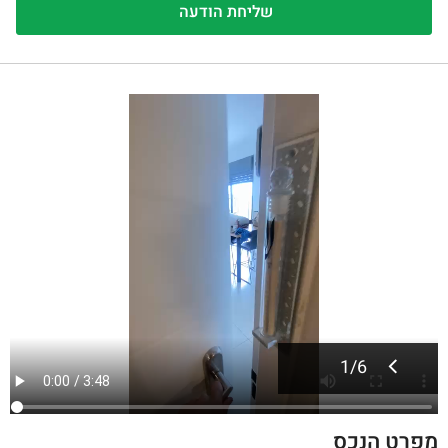
1
/
6
מפרט הנכס