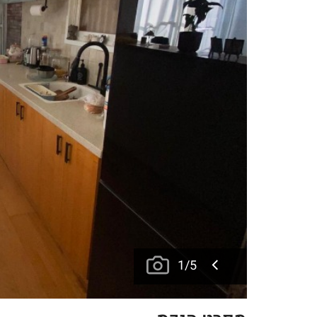
1
/
5