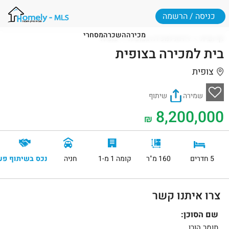
כניסה / הרשמה
מכירה
השכרה
מסחרי
דף הבית
דירות למכירה בצופית
צופית
בית למכירה בצופית
צופית
שמירה
שיתוף
8,200,000
₪
5 חדרים
160 מ"ר
קומה 1 מ-1
חניה
נכס בשיתוף פע
צרו איתנו קשר
שם הסוכן:
תומר הורן