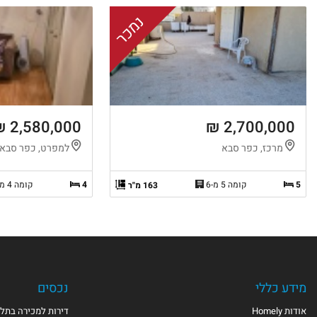
נמכר
2,580,000 ₪
2,700,000 ₪
מרכז, כפר סבא
למפרט, כפר סבא
5
קומה 5 מ-6
4
קומה 4 מ-8
163 מ"ר
מידע כללי
נכסים
אודות Homely
דירות למכירה בתל 