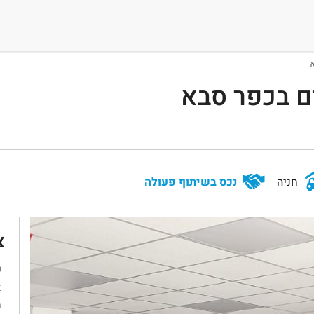
א
ם בכפר סבא
חניה
נכס בשיתוף פעולה
צ
ש
א
מ