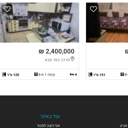
2,400,000 ₪
מרכז, כפר סבא
4
קומה 1 מ-6
151 מ"ר
120 מ"ר
עוד באתר
אביב
אני רוצה למכור