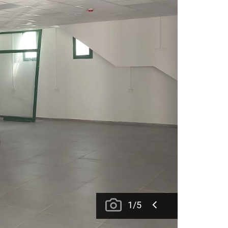
1
/
5