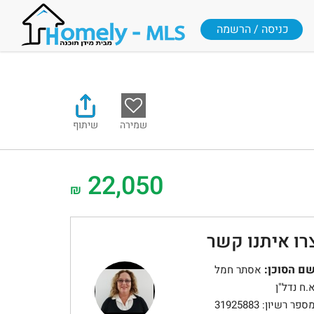
כניסה / הרשמה
שמירה
שיתוף
22,050
₪
רו איתנו קשר
ם הסוכן:
אסתר חמל
.ח נדל"ן
ספר רשיון: 31925883