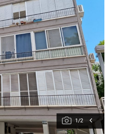
1
/
2