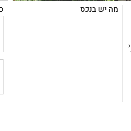
מה יש בנכס
ס
 כ