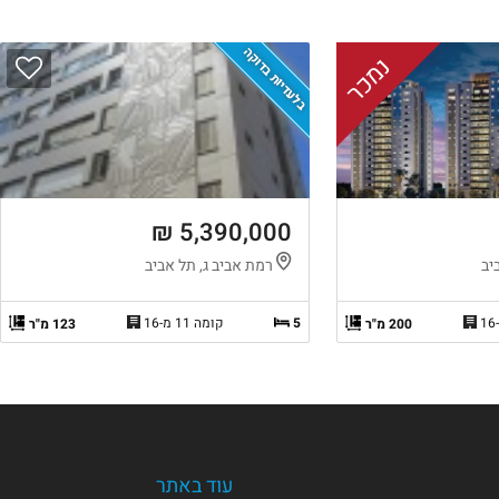
בלעדיות בדוקה
נמכר
5,390,000 ₪
יב
רמת אביב ג, תל אביב
5
קומה 11 מ-16
200 מ"ר
123 מ"ר
עוד באתר