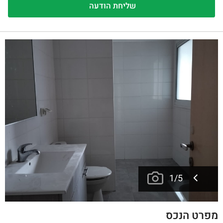
1
/
5
מפרט הנכס