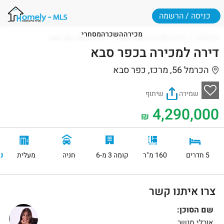
כניסה / הרשמה
מכירה
השכרה
מסחרי
דף הבית
דירות למכירה בכפר סבא
הכרמל 56, כפר סבא
דירה למכירה בכפר סבא
הכרמל 56, מרכז, כפר סבא
שמירה
שיתוף
4,290,000
₪
5 חדרים
160 מ"ר
קומה 3 מ-6
חניה
מעלית
נ
צרו איתנו קשר
שם הסוכן:
אורלי מנשר