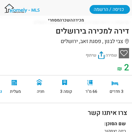
כניסה / הרשמה
מכירה
השכרה
מסחרי
דף הבית
דירות למכירה בירושלים
צבי לבנון , ירושלים
דירה למכירה בירושלים
צבי לבנון , פסגת זאב, ירושלים
שמירה
שיתוף
2
₪
3 חדרים
66 מ"ר
קומה 3
חניה
מעלית
נ
צרו איתנו קשר
שם הסוכן:
רינה יצחקוב