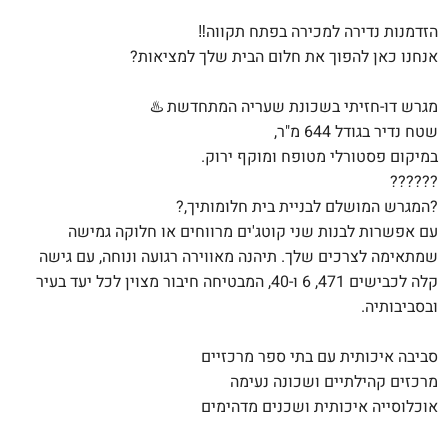
הזדמנות נדירה למכירה בפתח תקווה‼️
אנחנו כאן להפוך את חלום הבית שלך למציאות?
מגרש דו-חזיתי בשכונת שעריה המתחדשת ♨️
שטח נדיר בגודל 644 מ"ר,
במיקום פסטורלי מטופח ומוקף ירוק.
??????
?המגרש המושלם לבניית בית חלומותיך,?
עם אפשרות לבנות שני קוטג'ים מרווחים או חלוקה גמישה
שמתאימה לצרכים שלך. תיהנה מאווירה רגועה ונוחה, עם גישה
קלה לכבישים 471, 6 ו-40, המבטיחה חיבור מצוין לכל יעד בעיר
ובסביבותיה.
סביבה איכותית עם בתי ספר מרכזיים
מרכזים קהילתיים ושכונה נעימה
אוכלוסייה איכותית ושכנים מדהימים