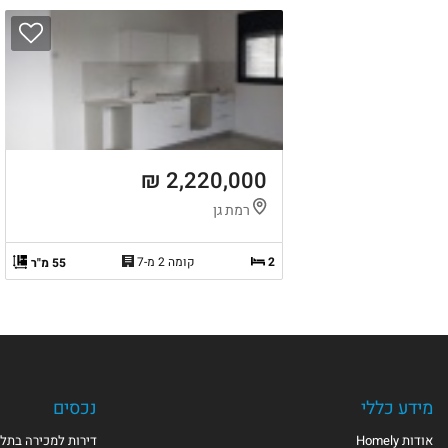
2,220,000 ₪
רמת גן
2
קומה 2 מ-7
55 מ"ר
מידע כללי
נכסים
אודות Homely
דירות למכירה בתל 