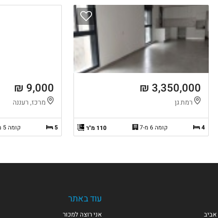
9,000 ₪
3,350,000 ₪
רמת גן
מרכז, רעננה
4
קומה 6 מ-7
5
קומה 5 מ-7
110 מ"ר
עוד באתר
אביב
אני רוצה למכור