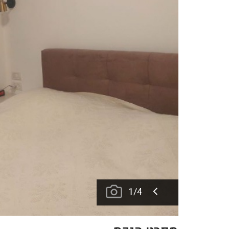
1
/
4