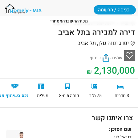
כניסה / הרשמה
מכירה
השכרה
מסחרי
דף הבית
דירות למכירה בתל אביב
תל אביב
דירה למכירה בתל אביב
יפו ג ונווה גולן, תל אביב
שמירה
שיתוף
2,130,000
₪
3 חדרים
75 מ"ר
קומה 5 מ-8
מעלית
נכס בשיתוף פע
צרו איתנו קשר
שם הסוכן:
דניאל לוי