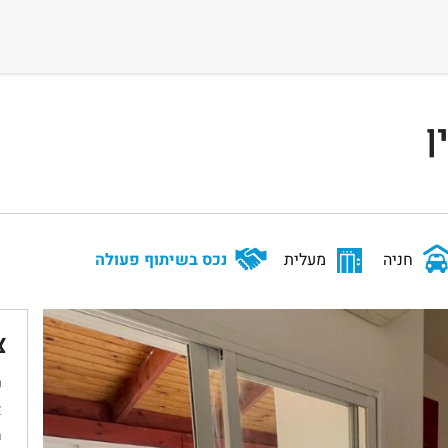
ן
חניה
מעלית
נכס בשיתוף פעולה
צ
ש
א
מ