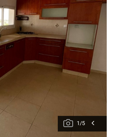
1
/
5