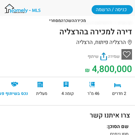
כניסה / הרשמה
מכירה
השכרה
מסחרי
דף הבית
דירות למכירה בהרצליה
הרצליה
דירה למכירה בהרצליה
הרצליה פיתוח, הרצליה
שמירה
שיתוף
4,800,000
₪
2 חדרים
46 מ"ר
קומה 4
מעלית
נכס בשיתוף פע
צרו איתנו קשר
שם הסוכן:
סוזן ניסים