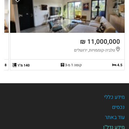
 ₪
11,000,000 ₪
טלביה-קוממויות, ירושלים
ר
4.5
קומה 1 מ-3
8
140 מ"ר
מידע כללי
נכסים
עוד באתר
מידע נדל"ן