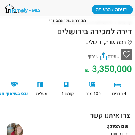
כניסה / הרשמה
מכירה
השכרה
מסחרי
דף הבית
דירות למכירה בירושלים
ירושלים
דירה למכירה בירושלים
רמת שרת, ירושלים
שמירה
שיתוף
3,350,000
₪
4 חדרים
105 מ"ר
קומה 1
מעלית
נכס בשיתוף פע
צרו איתנו קשר
שם הסוכן:
ירדנה שנק