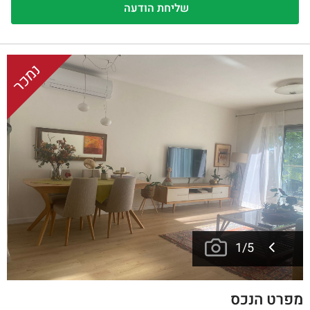
נמכר
1
/
5
מפרט הנכס