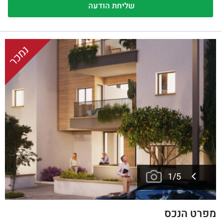
נמכר
1
/
5
מפרט הנכס