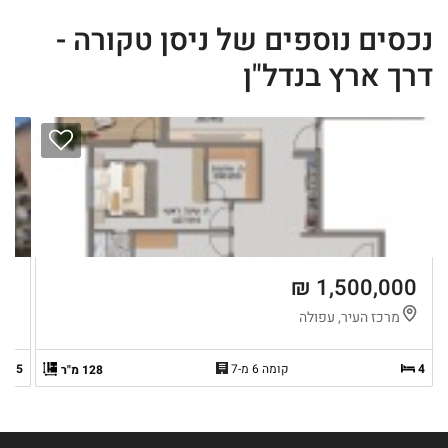
נכסים נוספים של ניסן טקורה -
דרך ארץ בנדל"ן
 ₪
1,500,000 ₪
מרכז העיר, עפולה
מ
4
קומה 6 מ-7
5
128 מ"ר