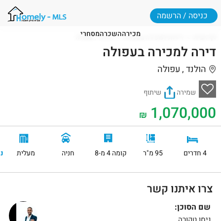
כניסה / הרשמה
מכירה
השכרה
מסחרי
דף הבית
דירות למכירה בעפולה
הולנד , עפולה
דירה למכירה בעפולה
הולנד , עפולה
שמירה
שיתוף
1,070,000
₪
4 חדרים
95 מ"ר
קומה 4 מ-8
חניה
מעלית
נ
צרו איתנו קשר
שם הסוכן:
ניסן טקורה