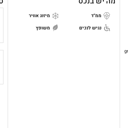
מה יש בנכס
ס
ממ"ד
מיזוג אוויר
נגיש לנכים
משופץ
g