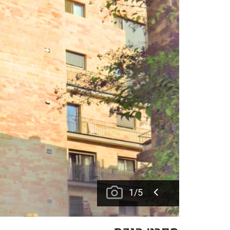
1
/
5