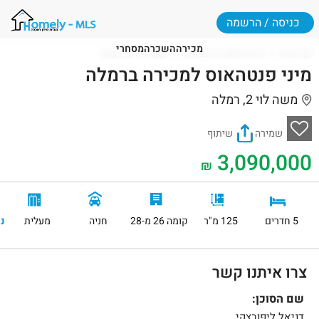
כניסה / הרשמה
מכירה
השכרה
מסחרי
דף הבית
דירות למכירה ברמלה
משה לוי 2, רמלה
מיני פנטהאוס למכירה ברמלה
משה לוי 2, רמלה
שמירה
שיתוף
3,090,000
₪
5 חדרים
125 מ"ר
קומה 26 מ-28
חניה
מעלית
נ
צרו איתנו קשר
שם הסוכן:
דניאל ליפובצקי