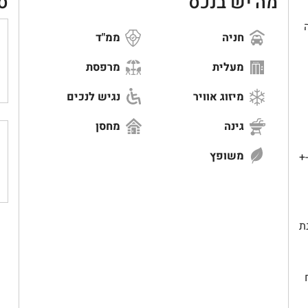
מה יש בנכס
ס
חניה
ממ"ד
מעלית
מרפסת
מיזוג אוויר
נגיש לנכים
גינה
מחסן
משופץ
 -+
ת