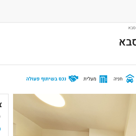
 סבא
סבא
חניה
מעלית
נכס בשיתוף פעולה
צ
ש