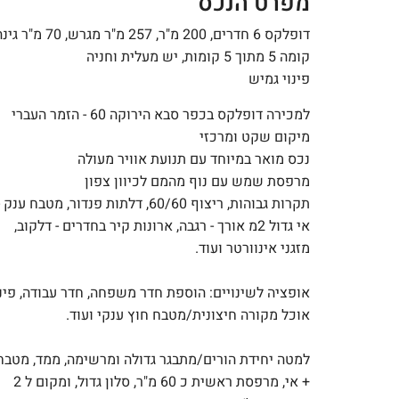
מפרט הנכס
דופלקס 6 חדרים, 200 מ"ר, 257 מ"ר מגרש, 70 מ"ר גינה
קומה 5 מתוך 5 קומות, יש מעלית וחניה
פינוי גמיש
למכירה דופלקס בכפר סבא הירוקה 60 - הזמר העברי
מיקום שקט ומרכזי
נכס מואר במיוחד עם תנועת אוויר מעולה
מרפסת שמש עם נוף מהמם לכיוון צפון
תקרות גבוהות, ריצוף 60/60, דלתות פנדור, מטבח ענק
אי גדול 2מ אורך - רגבה, ארונות קיר בחדרים - דלקוב,
מזגני אינוורטר ועוד.
אופציה לשינויים: הוספת חדר משפחה, חדר עבודה, פינ
אוכל מקורה חיצונית/מטבח חוץ ענקי ועוד.
למטה יחידת הורים/מתבגר גדולה ומרשימה, ממד, מטבח
+ אי, מרפסת ראשית כ 60 מ"ר, סלון גדול, ומקום ל 2