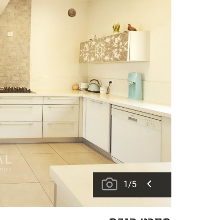
1
/
5