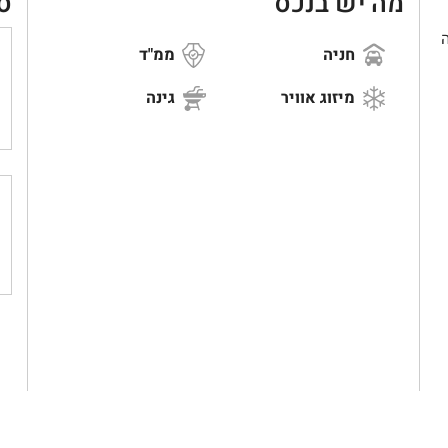
מה יש בנכס
ס
חניה
ממ"ד
מיזוג אוויר
גינה