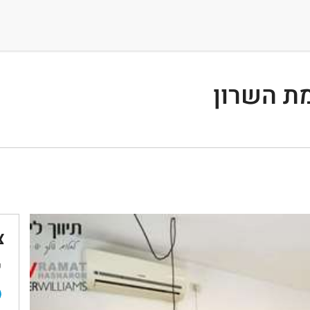
ת השרון
צ
ש