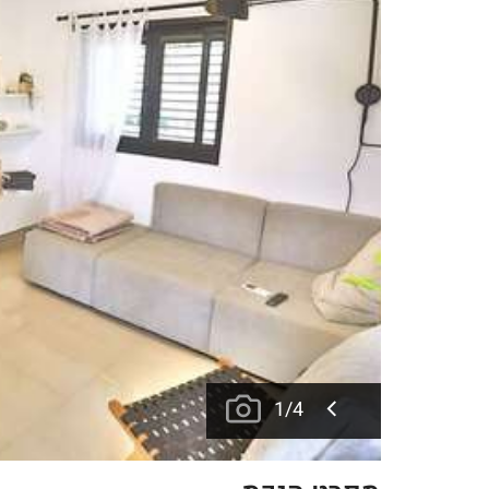
1
/
4