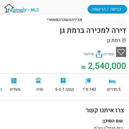
כניסה / הרשמה
מכירה
השכרה
מסחרי
דף הבית
דירות למכירה ברמת גן
רמת גן
דירה למכירה ברמת גן
רמת גן
שמירה
שיתוף
2,540,000
₪
5 חדרים
142 מ"ר
קומה 1 מ-6
חניה
מעלית
נ
צרו איתנו קשר
שם הסוכן:
בית הנדל"ן בע"מ