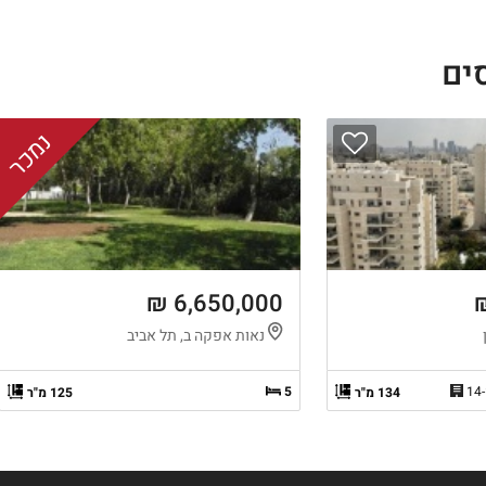
סים
נמכר
6,650,000 ₪
נאות אפקה ב, תל אביב
5
134 מ"ר
125 מ"ר