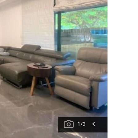
1
/
3