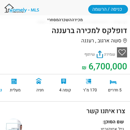
כניסה / הרשמה
מכירה
השכרה
מסחרי
דף הבית
דירות למכירה ברעננה
סשה ארגוב , רעננה
דופלקס למכירה ברעננה
סשה ארגוב , רעננה
שמירה
שיתוף
6,700,000
₪
5 חדרים
170 מ"ר
קומה 4
חניה
מעלית
נ
צרו איתנו קשר
שם הסוכן:
גיל איצקוביץ