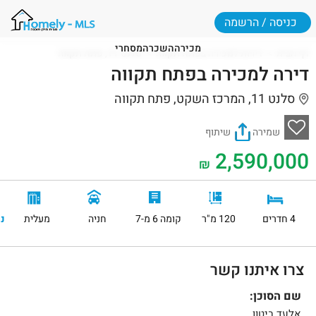
כניסה / הרשמה
מכירה
השכרה
מסחרי
דף הבית
דירות למכירה בפתח תקווה
סלנט 11, פתח תקווה
דירה למכירה בפתח תקווה
סלנט 11, המרכז השקט, פתח תקווה
שמירה
שיתוף
2,590,000
₪
4 חדרים
120 מ"ר
קומה 6 מ-7
חניה
מעלית
נ
צרו איתנו קשר
שם הסוכן:
אלעד ביטון