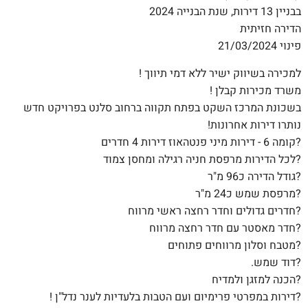
בבניין 13 דירות, שנת הבנייה 2024
הדירה חזיתית
פינוי 21/03/2024
למכירה בשיווק ישיר ללא דמי תיווך !
משרד מכירות קבלן !
בשכונת המרכז השקט בפתח תקווה ברחוב סלנט בפרויקט חדש
נותרו דירות אחרונות!
?קומה 6 - דירות מיני פנטהאוז דירות 4 חדרים
?לכל הדירות מרפסת חניה רגילה ומחסן צמוד
?גודל הדירה כ96 מ"ר
?מרפסת שמש כ24 מ"ר
?חדרים גדולים וחדר רחצה ראשי מרווח
?חדר מאסטר עם חדר רחצה מרווח
?מטבח וסלון מרווחים פתוחים
?דוד שמש.
?הכנה למזגן ולמדיח
?דירות במפרטי פרימיום ועם הטבות בלעדיות לענר נדל"ן !