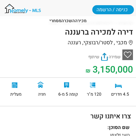
כניסה / הרשמה
מכירה
השכרה
מסחרי
דף הבית
דירות למכירה ברעננה
מכבי , רעננה
דירה למכירה ברעננה
מכבי , לסטר/רבוצקי, רעננה
שמירה
שיתוף
3,150,000
₪
4.5 חדרים
120 מ"ר
קומה 5 מ-6
חניה
מעלית
צרו איתנו קשר
שם הסוכן:
רועי זלצמן