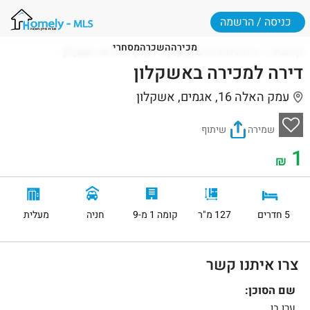
כניסה / הרשמה
מכירה
השכרה
מסחרי
דף הבית
דירות למכירה באשקלון
עמק האלה 16, אשקלון
דירה למכירה באשקלון
עמק האלה 16, אגמים, אשקלון
שמירה
שיתוף
1
₪
5 חדרים
127 מ"ר
קומה 1 מ-9
חניה
מעלית
צרו איתנו קשר
שם הסוכן:
ערן בן