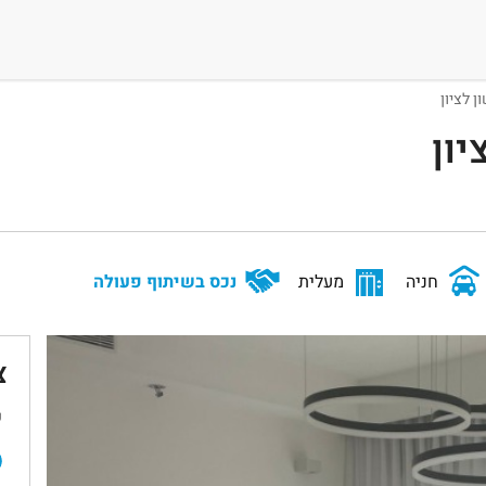
יון
חניה
מעלית
נכס בשיתוף פעולה
צ
ש