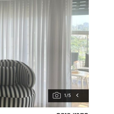
1
/
5