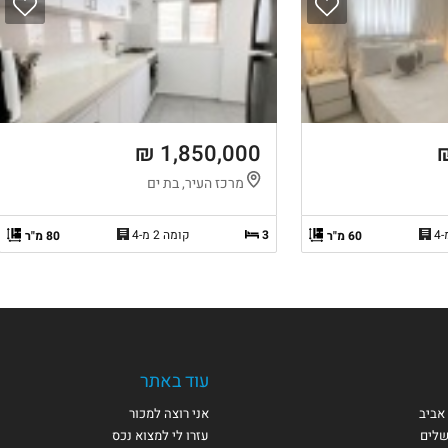
1,850,000 ₪
מרכז העיר, בת ים
3
קומה 2 מ-4
60 מ"ר
80 מ"ר
עוד באתר
אביב
אני רוצה למכור
שלים
עזרו לי למצוא נכס