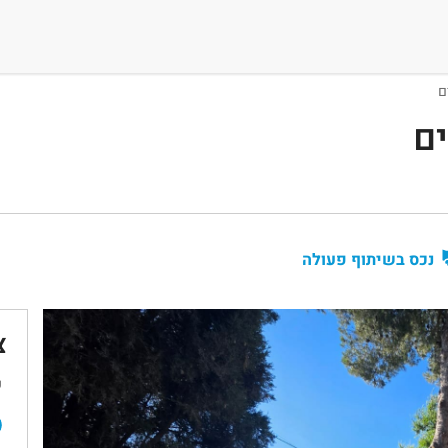
ם
ים
נכס בשיתוף פעולה
צ
ש