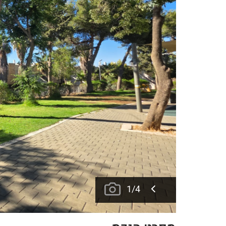
1
/
4