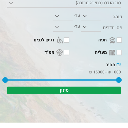
סוג הנכס (בחירה מרובה)
עד-
קומה
עד-
מס' חדרים
חניה
נגיש לנכים
מעלית
ממ"ד
₪
מחיר
₪
15000
-
₪
1000