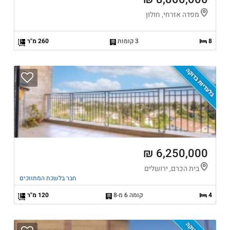
מפדה אזרחי, חולון
8
3 קומות
260 מ"ר
בלעדיות בדוקה
6,250,000 ₪
בית הכרם, ירושלים
חבר בלשכת המתווכים
4
קומה 6 מ-8
120 מ"ר