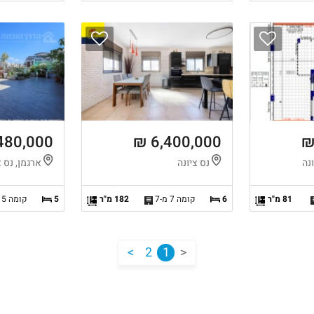
480,000 ₪
6,400,000 ₪
ונה
נס ציונה
ארגמן, נס צ
81 מ"ר
6
קומה 7 מ-7
182 מ"ר
5
קומה 5 מ-5
<
2
1
>