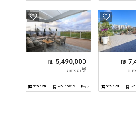
5,490,000 ₪
7,
יונה
נס ציונה
170 מ"ר
5
קומה 7 מ-7
129 מ"ר