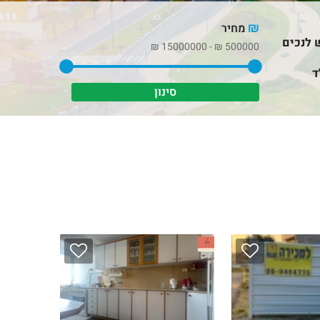
₪
מחיר
 לנכים
₪
15000000
-
₪
500000
ד