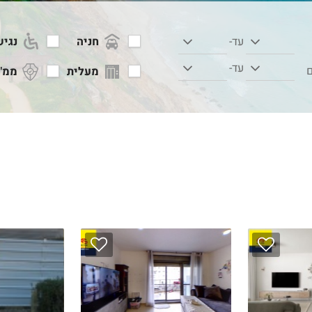
חניה
נגיש
עד-
עד-
ם
מעלית
ממ"