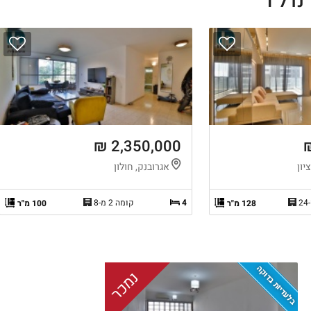
דל"I
2,350,000 ₪
יון
אגרובנק, חולון
4
קומה 2 מ-8
128 מ"ר
100 מ"ר
בלעדיות בדוקה
נמכר