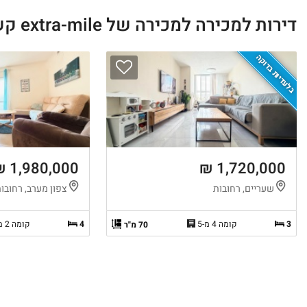
דירות למכירה למכירה של extra-mile קשרי נדל"ן
בלעדיות בדוקה
1,980,000 ₪
1,720,000 ₪
שעריים, רחובות
צפון מערב, רחובו
3
קומה 4 מ-5
4
קומה 2 מ-9
70 מ"ר