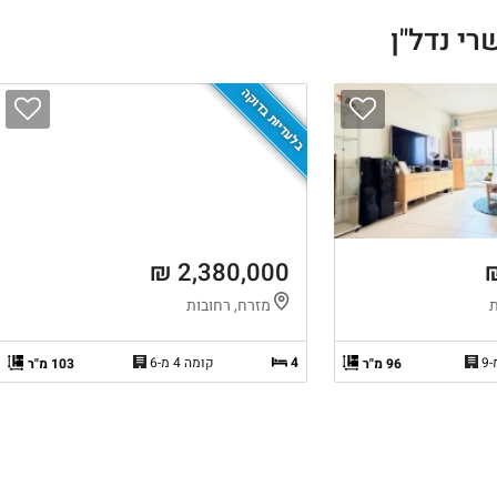
בלעדיות בדוקה
2,380,000 ₪
ת
מזרח, רחובות
4
קומה 4 מ-6
96 מ"ר
103 מ"ר