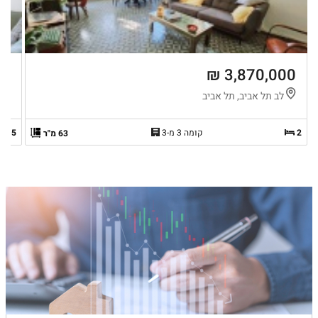
 ₪
3,870,000 ₪
לב תל אביב, תל אביב
ה
2
קומה 3 מ-3
2.5
63 מ"ר