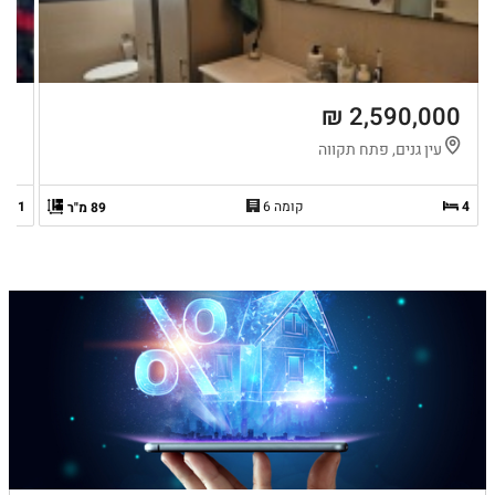
 ₪
2,590,000 ₪
עין גנים, פתח תקווה
מ
4
קומה 6
1
89 מ"ר