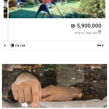
 ₪
5,900,000 ₪
נווה עמל, הרצליה
נ
3
3
110 מ"ר