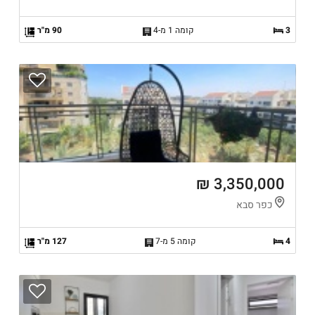
3
קומה 1 מ-4
90 מ"ר
3,350,000 ₪
כפר סבא
4
קומה 5 מ-7
127 מ"ר