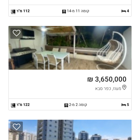
4
קומה 11 מ-14
112 מ"ר
3,650,000 ₪
מעוז, כפר סבא
5
קומה 2 מ-2
122 מ"ר