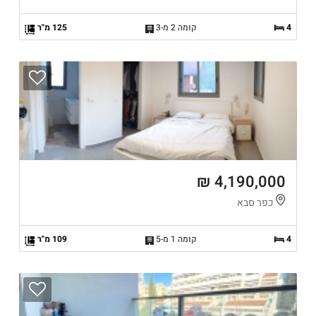
4
קומה 2 מ-3
125 מ"ר
4,190,000 ₪
כפר סבא
4
קומה 1 מ-5
109 מ"ר