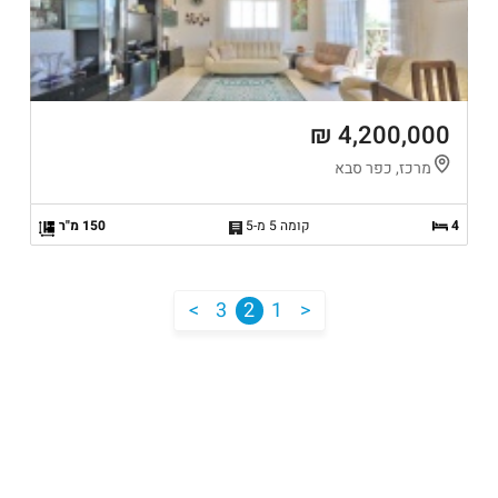
4,200,000 ₪
מרכז, כפר סבא
4
קומה 5 מ-5
150 מ"ר
<
3
2
1
>