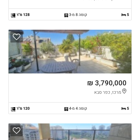
5
קומה 8 מ-3
128 מ"ר
3,790,000 ₪
מרכז, כפר סבא
5
קומה 4 מ-4
120 מ"ר