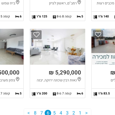
 מכבים רעות
רמב"ם, ראשון לציון
בית שמש
140 מ"ר
5
קומה 8 מ-8
125 מ"ר
6
קומה 5 מ-5
500,000 ₪
5,290,000 ₪
ים
נאות רבין שכונה ירוקה, יבנה
צפון מערב,
83.5 מ"ר
6
קומה 7 מ-8
200 מ"ר
5
קומה 7 מ-7
<
8
7
6
5
4
3
2
1
>