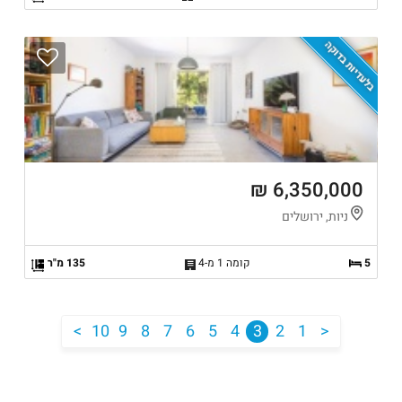
בלעדיות בדוקה
6,350,000 ₪
ניות, ירושלים
5
קומה 1 מ-4
135 מ"ר
<
10
9
8
7
6
5
4
3
2
1
>