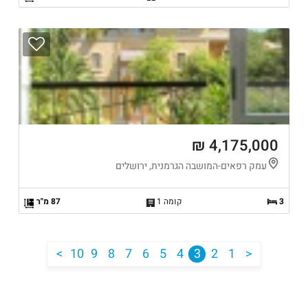
4,175,000 ₪
עמק רפאים-המושבה הגרמנית, ירושלים
3
קומה 1
87 מ"ר
<
10
9
8
7
6
5
4
3
2
1
>