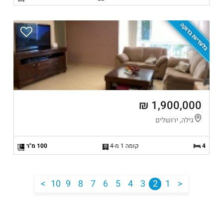
בלעדיות בדוקה
1,900,000 ₪
גילה, ירושלים
4
קומה 1 מ-4
100 מ"ר
<
10
9
8
7
6
5
4
3
2
1
>