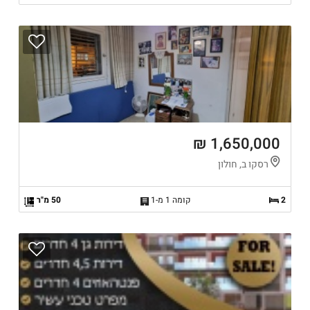
1,650,000 ₪
רסקו ב, חולון
2
קומה 1 מ-1
50 מ"ר