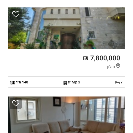
7,800,000 ₪
חולון
7
3 קומות
140 מ"ר