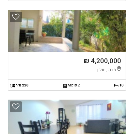
4,200,000 ₪
מרכז, חולון
10
2 קומות
220 מ"ר