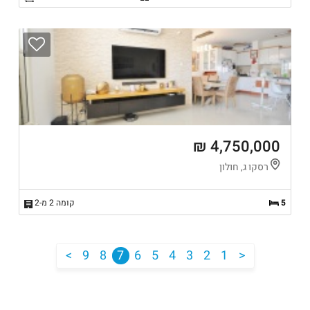
4,750,000 ₪
רסקו ג, חולון
5
קומה 2 מ-2
<
9
8
7
6
5
4
3
2
1
>