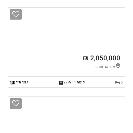
2,050,000 ₪
א, באר שבע
5
קומה 11 מ-27
137 מ"ר