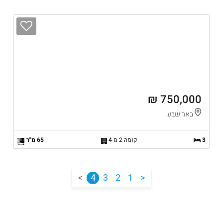
750,000 ₪
באר שבע
3
קומה 2 מ-4
65 מ"ר
<
4
3
2
1
>