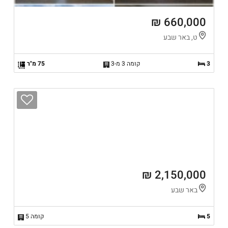
660,000 ₪
ט, באר שבע
3
קומה 3 מ-3
75 מ"ר
2,150,000 ₪
באר שבע
5
קומה 5