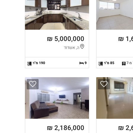
5,000,000 ₪
1,
ה, אשדוד
85 מ"ר
9
190 מ"ר
2,186,000 ₪
2,