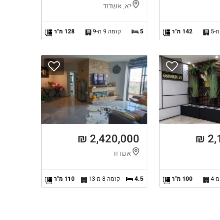
יא, אשדוד
142 מ"ר
5
קומה 9 מ-9
128 מ"ר
2,420,000 ₪
2,
אשדוד
100 מ"ר
4.5
קומה 8 מ-13
110 מ"ר